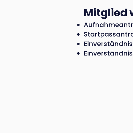
Mitglied
Aufnahmeant
Startpassantr
Einverständni
Einverständni