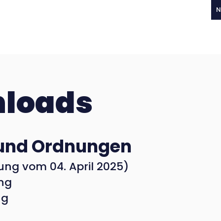
N
Sport
VIATHLETICS
Traine
loads
 und Ordnungen
ng vom 04. April 2025)
ng
ng