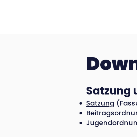
Down
​Satzung
Satzung
(Fassu
Beitragsordnu
Jugendordnu