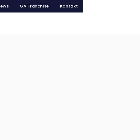
ews
GA Franchise
Kontakt
rpool
Leistungsteams